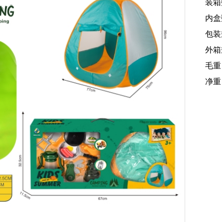
装箱
内盒
包装规
外箱规
毛重
净重：